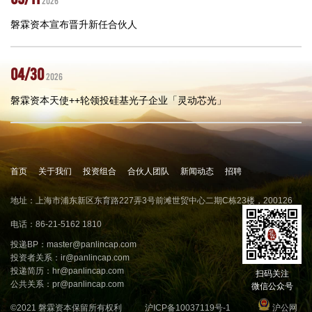
2026
磐霖资本宣布晋升新任合伙人
04/30
2026
磐霖资本天使++轮领投硅基光子企业「灵动芯光」
首页
关于我们
投资组合
合伙人团队
新闻动态
招聘
地址：上海市浦东新区东育路227弄3号前滩世贸中心二期C栋23楼，200126
电话：86-21-5162 1810
投递BP：
master@panlincap.com
投资者关系：
ir@panlincap.com
投递简历：
hr@panlincap.com
扫码关注
公共关系：
pr@panlincap.com
微信公众号
©2021 磐霖资本保留所有权利
沪ICP备10037119号-1
沪公网