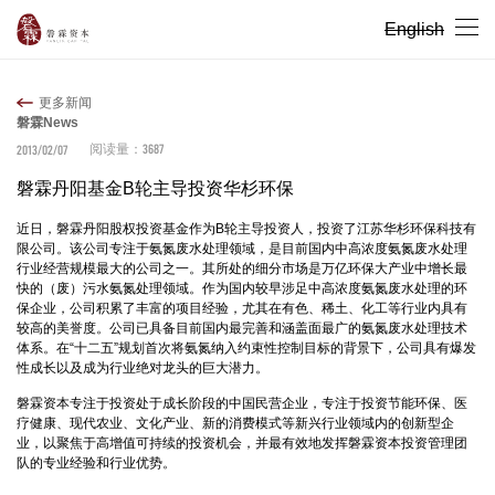
English
更多新闻
磐霖News
3687
2013/02/07
阅读量：
磐霖丹阳基金B轮主导投资华杉环保
近日，磐霖丹阳股权投资基金作为B轮主导投资人，投资了江苏华杉环保科技有
限公司。该公司专注于氨氮废水处理领域，是目前国内中高浓度氨氮废水处理
行业经营规模最大的公司之一。其所处的细分市场是万亿环保大产业中增长最
快的（废）污水氨氮处理领域。作为国内较早涉足中高浓度氨氮废水处理的环
保企业，公司积累了丰富的项目经验，尤其在有色、稀土、化工等行业内具有
较高的美誉度。公司已具备目前国内最完善和涵盖面最广的氨氮废水处理技术
体系。在“十二五”规划首次将氨氮纳入约束性控制目标的背景下，公司具有爆发
性成长以及成为行业绝对龙头的巨大潜力。
磐霖资本专注于投资处于成长阶段的中国民营企业，专注于投资节能环保、医
疗健康、现代农业、文化产业、新的消费模式等新兴行业领域内的创新型企
业，以聚焦于高增值可持续的投资机会，并最有效地发挥磐霖资本投资管理团
队的专业经验和行业优势。