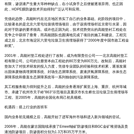
有限，渗沥液产生量大等种种缺点，在小试身手之后便被逐渐弃用。也正因
此，HDPE膜防渗技术开始得到广泛认可和应用。
凭借此趋势，高能时代在北京地区夯实了自己的业务基础。此阶段的项目中，
比较著名的是北京六里屯垃圾填埋场项目，由于该填埋场邻近京密引水渠，因
此对于防渗的要求很高。或许也正因为此，技术优势突出的高能垫衬工程处在
竞争之中获得了垂青，而高能团队也圆满地完成了项目的施工和建设。工程完
成之后，北京市海淀区六里屯垃圾卫生填埋场获得了“2000年度中国市政工程金
杯奖”。
2001年，高能衬垫工程处进行了改制，成为有限责任公司一一北京高能衬垫工
程有限公司。公司的注册资本由工程处的80万变为800万元。改制后，高能衬
垫加大了对技术研发的投入力度，凭借专业团队的经验和技术积累，逐渐发展
出固体废物填埋屏障系统、封场生态屏障系统、废液厌氧屏障系统、水体生态
屏障系统和垂直生态屏障系统等一系列独创的污染屏障系统。
其工程服务能力得到提升之后，高能的业务逐渐扩展至上海、重庆、杭州等城
市。承建了杭州市天子岭"863"示范项目及重庆市长生桥生活垃圾卫生填埋场等
工程。至2005年，高能的全国化布局己初具规模。
机遇四：搭上行业的首班车
国内业务初见规模之后，高能开始了进军海外市场和进入新兴领域的尝试。
2006年，高能在蒙古国陆续承接了Emeet铀矿防渗项目和BGC金矿堆浸场及贵
液池防渗项目，防渗面积分别为1.3万和35万平方米。