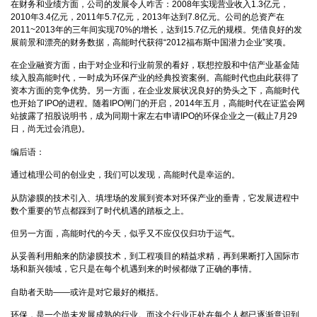
在财务和业绩方面，公司的发展令人咋舌：2008年实现营业收入1.3亿元，
2010年3.4亿元，2011年5.7亿元，2013年达到7.8亿元。公司的总资产在
2011~2013年的三年间实现70%的增长，达到15.7亿元的规模。凭借良好的发
展前景和漂亮的财务数据，高能时代获得“2012福布斯中国潜力企业”奖项。
在企业融资方面，由于对企业和行业前景的看好，联想控股和中信产业基金陆
续入股高能时代，一时成为环保产业的经典投资案例。高能时代也由此获得了
资本方面的竞争优势。另一方面，在企业发展状况良好的势头之下，高能时代
也开始了IPO的进程。随着IPO闸门的开启，2014年五月，高能时代在证监会网
站披露了招股说明书，成为同期十家左右申请IPO的环保企业之一(截止7月29
日，尚无过会消息)。
编后语：
通过梳理公司的创业史，我们可以发现，高能时代是幸运的。
从防渗膜的技术引入、填埋场的发展到资本对环保产业的垂青，它发展进程中
数个重要的节点都踩到了时代机遇的踏板之上。
但另一方面，高能时代的今天，似乎又不应仅仅归功于运气。
从妥善利用舶来的防渗膜技术，到工程项目的精益求精，再到果断打入国际市
场和新兴领域，它只是在每个机遇到来的时候都做了正确的事情。
自助者天助——或许是对它最好的概括。
环保，是一个尚未发展成熟的行业。而这个行业正处在每个人都已逐渐意识到