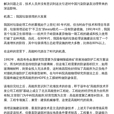
解决问题之后，技术人员并没有意识到这次引进对中国污染防渗及治理带来的
深远影响。
机遇二：我国垃圾填埋的大发展
我国对垃圾处理工作的重视始于上世纪 80 年代初。但当时由于技术和理念等原
因，垃圾填埋还处于“不卫生”的easy模式——没有防渗措施。1991年4月，我国
首个垃圾卫生填埋场——杭州天子岭固体废弃物场一期工程的建成和投入使用
打破了这种局面。自此，在90年代，我国各地的垃圾处理设施建设出现了一个
高速增长的阶段，其中垃圾填埋占总处理设施的绝大多数，比例在80%以上。
在这样的背景下，高能时代抓住了时代的机遇。
1992年，南昌有色金属研究院需要为安徽铜陵硫铁矿溶液池做防护工程方案设
计。而当时的首选传统防渗为玻璃钢，但这项工程需要的防渗面积巨大，如用
玻璃钢材料，则资金投入无法承受。这时南昌院恰好得知了高能所为正负电子
对撞机所做防护工程和新型材料。在与中科院高能物理研究所接洽之后，南昌
院最终确定使用高能所的HDPE土工膜材料做防渗保层。
该项目完结之后，高能所意识到了此项技术的价值，即于该年在"高能所技术开
发公司工程部"基础上成立了北京高能垫衬工程处。工程处的经济性质为全民所
有制;主管部门为中科院高能所;经营范围为主营：高低密度聚乙烯垫衬防水、防
腐、工程专项施工，兼营：建筑机械修理。这便是高能时代的前身。
填埋设施建设初期，垂直防渗技术是主流的防渗技术，上述天子岭填埋场采用
的就是该技术。但垂直防渗因对场址地质条件要求较高，工程量大，防渗能力