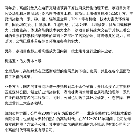
两年后，高能衬垫又在哈萨克斯坦获得了努拉河汞污染治理工程。该项目为汞
污染场地和河道底泥污染治理与修复工程。该项目土壤修复规模为150万方。主
要污染物为：汞、砷、铅、镉等重金属，TPHs 等有机物，技术方案为环保清
淤、固化/稳定化、阻隔填埋、生态封场、污水处理、土壤修复。除项目规模较
大，难度较高，体现高能的技术实力之外，该项目的特殊意义在于其标志着公
司的业务在防渗和污染隔断的基础上发展出了污染治理、环境修复的能力，可
以说，公司已逐步具备综合环境服务商的实力。
另外，该项目也标志着高能成为国内第一批土壤修复行业的从业者。
机遇五：借力资本市场
之后几年，高能衬垫在已逐渐成型的发展思路下稳步发展，并且在各个层面取
得了不俗的成绩。
业务方面，国内的业务网络进一步拓展到二十余个省份，并且承接了北京奥林
匹克森林公园、紫金矿业污染修复、湖南株洲清水塘重金属污染治理等一系列
在业内赫赫有名的工程项目。同时，公司也明晰了其环境修复、生态屏障、投
资运营的三大业务领域。
组织架构方面，公司在2009年改制为股份公司一一北京高能时代环境技术股份
有限公司，也就是今天我们熟知的高能时代。在2012~2013年期间，公司陆续
成立或控股了六家子公司。其中较为知名的是株洲南方环境治理有限公司和北
京高能时代环境修复有限公司。