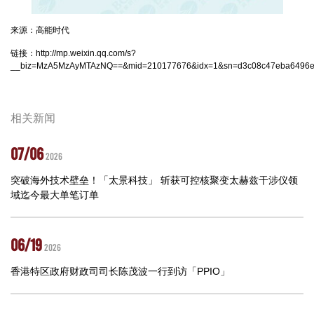
来源：高能时代
链接：
http://mp.weixin.qq.com/s?
__biz=MzA5MzAyMTAzNQ==&mid=210177676&idx=1&sn=d3c08c47eba6496e24
相关新闻
07/06
2026
突破海外技术壁垒！「太景科技」 斩获可控核聚变太赫兹干涉仪领
域迄今最大单笔订单
06/19
2026
香港特区政府财政司司长陈茂波一行到访「PPIO」