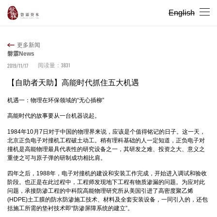
English
更多新闻
磐霖News
3831
2019/11/17
阅读量：
【自助者天助】高能时代抓住五大机遇
机遇一：物理在环保领域的“无心插柳”
高能时代的故事要从一台机器说起。
1984年10月7日对于中国的物理界来说，应该是个值得铭记的日子。这一天，
北京正负电子对撞机工程破土动工。稍有理科基础的人一定知道，正负电子对
撞机是高能物理最具代表性的研究设备之一，其研发之难、投资之大、意义之
重使之可与原子弹的研制成功相比肩。
四年之后，1988年，电子对撞机的建设和安装工作完成，开始进入调试和验收
阶段。也正是在此过程中，工程师发现地下工程有物质渗漏的问题。为应对此
问题，承接防渗工程的中科院高能物理研究所从美国引进了高密度聚乙烯
(HDPE)土工膜的防水防渗施工技术、材料及全套安装设备，一同引入的，还包
括施工所需的垫衬技术即“防渗屏障系统的建立”。