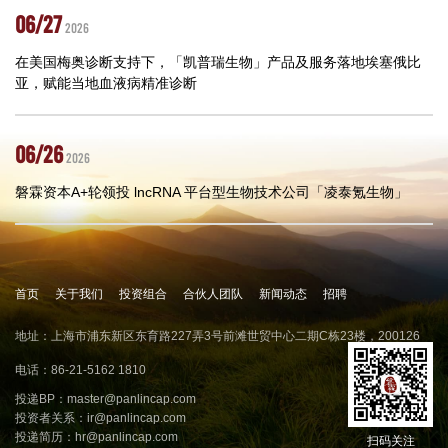
06/27
2026
在美国梅奥诊断支持下，「凯普瑞生物」产品及服务落地埃塞俄比
亚，赋能当地血液病精准诊断
06/26
2026
磐霖资本A+轮领投 lncRNA 平台型生物技术公司「凌泰氪生物」
首页
关于我们
投资组合
合伙人团队
新闻动态
招聘
地址：上海市浦东新区东育路227弄3号前滩世贸中心二期C栋23楼，200126
电话：86-21-5162 1810
投递BP：
master@panlincap.com
投资者关系：
ir@panlincap.com
投递简历：
hr@panlincap.com
扫码关注