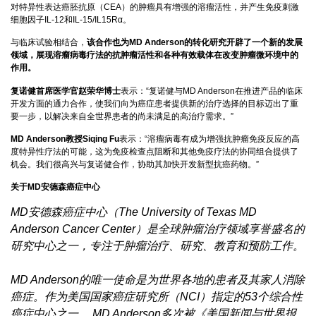
对特异性表达癌胚抗原（CEA）的肿瘤具有增强的溶瘤活性，并产生免疫刺激
细胞因子IL-12和IL-15/IL15Rα。
与临床试验相结合，
该合作也为MD Anderson的转化研究开辟了一个新的发展
领域，展现溶瘤病毒疗法的抗肿瘤活性和各种有效载体在改变肿瘤微环境中的
作用。
复诺健首席医学官赵荣华博士
表示：“复诺健与MD Anderson在推进产品的临床
开发方面的通力合作，使我们向为癌症患者提供新的治疗选择的目标迈出了重
要一步，以解决来自全世界患者的尚未满足的高治疗需求。”
MD Anderson教授Siqing Fu
表示：“溶瘤病毒有成为增强抗肿瘤免疫反应的高
度特异性疗法的可能，这为免疫检查点阻断和其他免疫疗法的协同组合提供了
机会。我们很高兴与复诺健合作，协助其加快开发新型抗癌药物。”
关于MD安德森癌症中心
MD安德森癌症中心（The University of Texas MD
Anderson Cancer Center）是全球肿瘤治疗领域享誉盛名的
研究中心之一，专注于肿瘤治疗、研究、教育和预防工作。
MD Anderson的唯一使命是为世界各地的患者及其家人消除
癌症。作为美国国家癌症研究所（NCI）指定的53个综合性
癌症中心之一， MD Anderson多次被《美国新闻与世界报