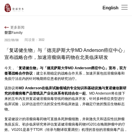
English
更多新闻
磐霖Family
3932
2022/09/08
阅读量：
「复诺健生物」与「德克萨斯大学MD Anderson癌症中心」
宣布战略合作，加速溶瘤病毒药物在北美临床研发
今天，「
复诺健生物」与「德克萨斯大学MD Anderson癌症中心」宣布，双方
签署战略合作协议
：建立长期稳定的战略合作关系，加速开展包括溶瘤病毒和
免疫疗法在内的针对晚期癌症患者的研究治疗。
该协议将
MD Anderson在临床试验领域的专业知识和基础设施与复诺健创新研
究的溶瘤病毒产品管线及产业化体系有机结合在一起
。MD Anderson将在接下
来的五年内支持复诺健溶瘤病毒管线药物的临床开发，针对多种癌症类型进行
临床试验，以评估这些疗法的安全性和临床效益，并确定疗效的预后生物标志
物。
复诺健设计的溶瘤病毒药物可直接杀死肿瘤细胞，并刺激先天和适应性抗肿瘤
免疫反应。初步临床研究将评估复诺健溶瘤病毒药物VG201在晚期肿瘤中的疗
效。VG201是基于TTDR（转录与翻译双重调控）机理的首创的溶瘤病毒产品，