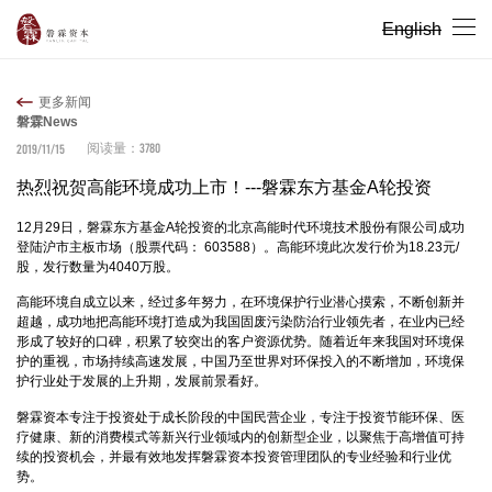
English
更多新闻
磐霖News
3780
2019/11/15
阅读量：
热烈祝贺高能环境成功上市！---磐霖东方基金A轮投资
12月29日，磐霖东方基金A轮投资的北京高能时代环境技术股份有限公司成功
登陆沪市主板市场（股票代码： 603588）。高能环境此次发行价为18.23元/
股，发行数量为4040万股。
高能环境自成立以来，经过多年努力，在环境保护行业潜心摸索，不断创新并
超越，成功地把高能环境打造成为我国固废污染防治行业领先者，在业内已经
形成了较好的口碑，积累了较突出的客户资源优势。随着近年来我国对环境保
护的重视，市场持续高速发展，中国乃至世界对环保投入的不断增加，环境保
护行业处于发展的上升期，发展前景看好。
磐霖资本专注于投资处于成长阶段的中国民营企业，专注于投资节能环保、医
疗健康、新的消费模式等新兴行业领域内的创新型企业，以聚焦于高增值可持
续的投资机会，并最有效地发挥磐霖资本投资管理团队的专业经验和行业优
势。