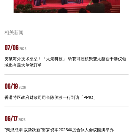
相关新闻
07/06
2026
突破海外技术壁垒！「太景科技」 斩获可控核聚变太赫兹干涉仪领
域迄今最大单笔订单
06/19
2026
香港特区政府财政司司长陈茂波一行到访「PPIO」
06/17
2026
“聚浪成潮 驭势跃新”磐霖资本2025年度合伙人会议圆满举办