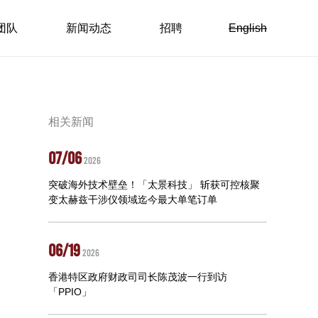
团队
新闻动态
招聘
English
相关新闻
07/06
2026
突破海外技术壁垒！「太景科技」 斩获可控核聚
变太赫兹干涉仪领域迄今最大单笔订单
06/19
2026
香港特区政府财政司司长陈茂波一行到访
「PPIO」