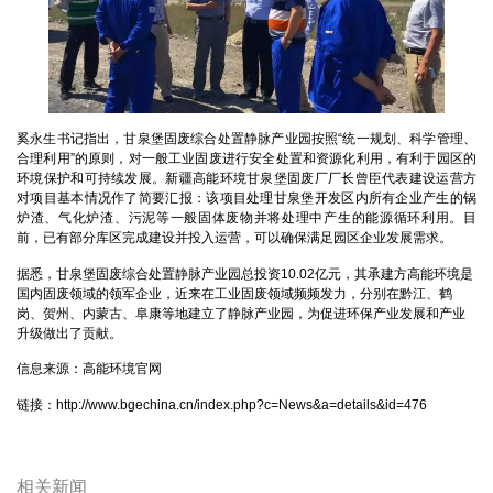
奚永生书记指出，甘泉堡固废综合处置静脉产业园按照“统一规划、科学管理、
合理利用”的原则，对一般工业固废进行安全处置和资源化利用，有利于园区的
环境保护和可持续发展。新疆高能环境甘泉堡固废厂厂长曾臣代表建设运营方
对项目基本情况作了简要汇报：该项目处理甘泉堡开发区内所有企业产生的锅
炉渣、气化炉渣、污泥等一般固体废物并将处理中产生的能源循环利用。目
前，已有部分库区完成建设并投入运营，可以确保满足园区企业发展需求。
据悉，甘泉堡固废综合处置静脉产业园总投资10.02亿元，其承建方高能环境是
国内固废领域的领军企业，近来在工业固废领域频频发力，分别在黔江、鹤
岗、贺州、内蒙古、阜康等地建立了静脉产业园，为促进环保产业发展和产业
升级做出了贡献。
信息来源：高能环境官网
链接：
http://www.bgechina.cn/index.php?c=News&a=details&id=476
相关新闻