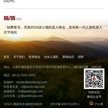
ocEPIC
06/05
2026
「鲲腾泰克」亮相2026波士顿机器人峰会，发布新一代人形机器人
关节电机
首页
关于我们
投资组合
合伙人团队
新闻动态
招聘
地址：上海市浦东新区东育路227弄3号前滩世贸中心二期C栋23楼，200126
电话：86-21-5162 1810
投递BP：
master@panlincap.com
投资者关系：
ir@panlincap.com
投递简历：
hr@panlincap.com
扫码关注
公共关系：
pr@panlincap.com
微信公众号
©2021 磐霖资本保留所有权利
沪ICP备10037119号-1
沪公网