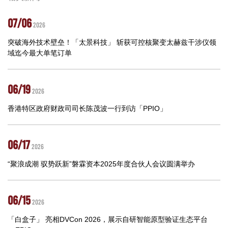
07/06
2026
突破海外技术壁垒！「太景科技」 斩获可控核聚变太赫兹干涉仪领
域迄今最大单笔订单
06/19
2026
香港特区政府财政司司长陈茂波一行到访「PPIO」
06/17
2026
“聚浪成潮 驭势跃新”磐霖资本2025年度合伙人会议圆满举办
06/15
2026
「白盒子」 亮相DVCon 2026，展示自研智能原型验证生态平台