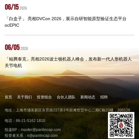
06/15
2026
「白盒子」 亮相DVCon 2026，展示自研智能原型验证生态平台
ocEPIC
06/05
2026
「鲲腾泰克」亮相2026波士顿机器人峰会，发布新一代人形机器人
关节电机
首页
关于我们
投资组合
合伙人团队
新闻动态
招聘
地址：上海市浦东新区东育路227弄3号前滩世贸中心二期C栋23楼，200126
电话：86-21-5162 1810
投递BP：
master@panlincap.com
投资者关系：
ir@panlincap.com