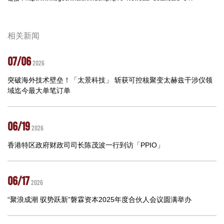
相关新闻
07/06
2026
突破海外技术壁垒！「太景科技」 斩获可控核聚变太赫兹干涉仪领
域迄今最大单笔订单
06/19
2026
香港特区政府财政司司长陈茂波一行到访「PPIO」
06/17
2026
“聚浪成潮 驭势跃新”磐霖资本2025年度合伙人会议圆满举办