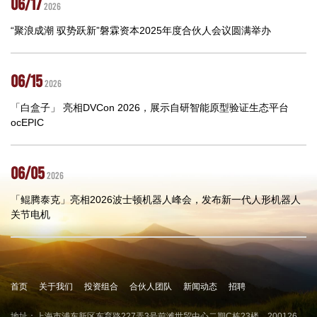
06/17
2026
“聚浪成潮 驭势跃新”磐霖资本2025年度合伙人会议圆满举办
06/15
2026
「白盒子」 亮相DVCon 2026，展示自研智能原型验证生态平台
ocEPIC
06/05
2026
「鲲腾泰克」亮相2026波士顿机器人峰会，发布新一代人形机器人
关节电机
首页
关于我们
投资组合
合伙人团队
新闻动态
招聘
地址：上海市浦东新区东育路227弄3号前滩世贸中心二期C栋23楼，200126