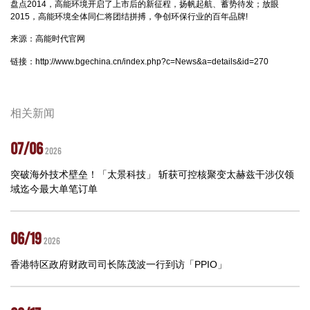
盘点2014，高能环境开启了上市后的新征程，扬帆起航、蓄势待发；放眼
2015，高能环境全体同仁将团结拼搏，争创环保行业的百年品牌!
来源：高能时代官网
链接：
http://www.bgechina.cn/index.php?c=News&a=details&id=270
相关新闻
07/06
2026
突破海外技术壁垒！「太景科技」 斩获可控核聚变太赫兹干涉仪领
域迄今最大单笔订单
06/19
2026
香港特区政府财政司司长陈茂波一行到访「PPIO」