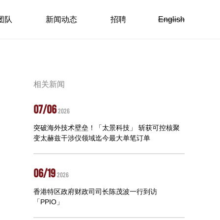
团队
新闻动态
招聘
English
相关新闻
07/06
2026
突破海外技术壁垒！「太景科技」 斩获可控核聚
变太赫兹干涉仪领域迄今最大单笔订单
06/19
2026
香港特区政府财政司司长陈茂波一行到访
「PPIO」