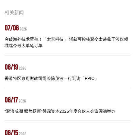
相关新闻
07/06
2026
突破海外技术壁垒！「太景科技」 斩获可控核聚变太赫兹干涉仪领
域迄今最大单笔订单
06/19
2026
香港特区政府财政司司长陈茂波一行到访「PPIO」
06/17
2026
“聚浪成潮 驭势跃新”磐霖资本2025年度合伙人会议圆满举办
06/15
2026