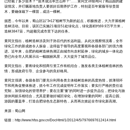
已经栽了多少苗木？”“苗木成活率怎么样？”……黄同文详细询问了精品园的建
设情况，并叮嘱基地负责人要抓好后期养护工作，特别是百年紫薇等珍贵苗
木，要确保栽下一棵苗，成活一棵树。
据悉，今年以来，蜀山区以“3•12”植树节为新的起点，积极推进，大力开展植树
造林活动。目前，该区已实施21项目51处绿化点，绿化面积约69.9万平方米，
造林3847亩，均超额完成市里下达的任务。
黄同文指出，植树造林涉及到子孙后代的长远利益。从此次视察情况看，全市
绿化工作的新成效令人振奋，这得益于领导的高度重视和各级各部门的强力推
进。近年来，合肥的植树造林热潮正由城市向农村延伸，绿化的城乡一体化趋
势已向全市人民展示出一幅靓丽风景，大大提升了城市品位。
黄同文指出，要将绿化和招商引资工作有机结合，激发各类主体植树造林的热
情，形成政府引导、企业参与的良好格局。
黄同文强调，各级各部门要充分利用各类主体植树造林的高度热情，抓薄弱环
节和死角促整体推进，抓今年工作完成促明年工作落实；要实行严格的责任追
究制，加强绿化的管理养护；要在注重“量”的同时进一步提升品位，把绿化与旅
游休闲娱乐相结合，尤其是要做好城区绿化，在增加绿量的同时，提高公园、
游园的覆盖率，打造合肥绿色生态新特色，从而再次掀起全市绿化新高潮。
来源：蜀山网
链接：
http://www.hfss.gov.cn/DocHtml/1/2012/4/5/7976697612414.html