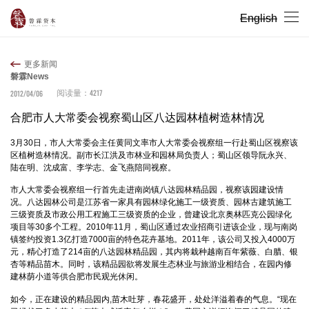
English
更多新闻
磐霖News
4217
2012/04/06
阅读量：
合肥市人大常委会视察蜀山区八达园林植树造林情况
3月30日，市人大常委会主任黄同文率市人大常委会视察组一行赴蜀山区视察该
区植树造林情况。副市长江洪及市林业和园林局负责人；蜀山区领导阮永兴、
陆在明、沈成富、李学志、金飞燕陪同视察。
市人大常委会视察组一行首先走进南岗镇八达园林精品园，视察该园建设情
况。八达园林公司是江苏省一家具有园林绿化施工一级资质、园林古建筑施工
三级资质及市政公用工程施工三级资质的企业，曾建设北京奥林匹克公园绿化
项目等30多个工程。2010年11月，蜀山区通过农业招商引进该企业，现与南岗
镇签约投资1.3亿打造7000亩的特色花卉基地。2011年，该公司又投入4000万
元，精心打造了214亩的八达园林精品园，其内将栽种越南百年紫薇、白腊、银
杏等精品苗木。同时，该精品园欲将发展生态林业与旅游业相结合，在园内修
建林荫小道等供合肥市民观光休闲。
如今，正在建设的精品园内,苗木吐芽，春花盛开，处处洋溢着春的气息。“现在