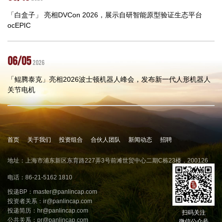
「白盒子」 亮相DVCon 2026，展示自研智能原型验证生态平台
ocEPIC
06/05
2026
「鲲腾泰克」亮相2026波士顿机器人峰会，发布新一代人形机器人
关节电机
首页
关于我们
投资组合
合伙人团队
新闻动态
招聘
地址：上海市浦东新区东育路227弄3号前滩世贸中心二期C栋23楼，200126
电话：86-21-5162 1810
投递BP：
master@panlincap.com
投资者关系：
ir@panlincap.com
投递简历：
hr@panlincap.com
扫码关注
公共关系：
pr@panlincap.com
微信公众号