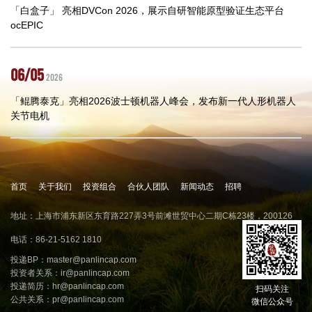
「白盒子」 亮相DVCon 2026，展示自研智能原型验证生态平台
ocEPIC
06/05
2026
「鲲腾泰克」亮相2026波士顿机器人峰会，发布新一代人形机器人
关节电机
首页
关于我们
投资组合
合伙人团队
新闻动态
招聘
地址：上海市浦东新区东育路227弄3号前滩世贸中心二期C栋23楼，200126
电话：86-21-5162 1810
投递BP：
master@panlincap.com
投资者关系：
ir@panlincap.com
投递简历：
hr@panlincap.com
扫码关注
公共关系：
pr@panlincap.com
微信公众号