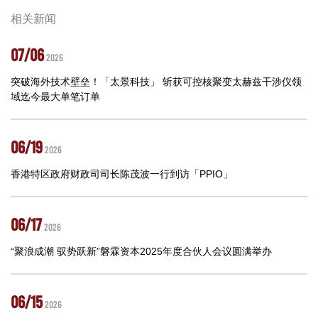
相关新闻
07/06
2026
突破海外技术壁垒！「太景科技」 斩获可控核聚变太赫兹干涉仪领
域迄今最大单笔订单
06/19
2026
香港特区政府财政司司长陈茂波一行到访「PPIO」
06/17
2026
“聚浪成潮 驭势跃新”磐霖资本2025年度合伙人会议圆满举办
06/15
2026