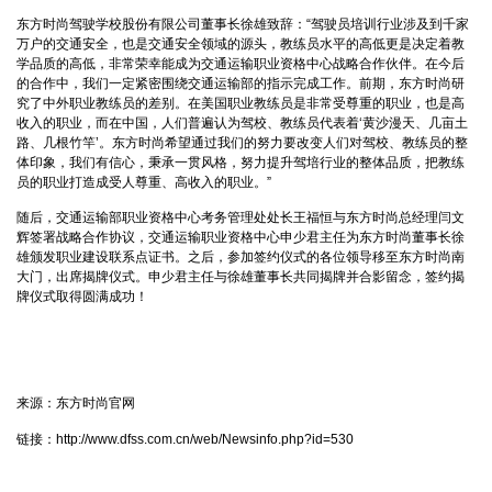
东方时尚驾驶学校股份有限公司董事长徐雄致辞：“驾驶员培训行业涉及到千家
万户的交通安全，也是交通安全领域的源头，教练员水平的高低更是决定着教
学品质的高低，非常荣幸能成为交通运输职业资格中心战略合作伙伴。在今后
的合作中，我们一定紧密围绕交通运输部的指示完成工作。前期，东方时尚研
究了中外职业教练员的差别。在美国职业教练员是非常受尊重的职业，也是高
收入的职业，而在中国，人们普遍认为驾校、教练员代表着‘黄沙漫天、几亩土
路、几根竹竿’。东方时尚希望通过我们的努力要改变人们对驾校、教练员的整
体印象，我们有信心，秉承一贯风格，努力提升驾培行业的整体品质，把教练
员的职业打造成受人尊重、高收入的职业。”
随后，交通运输部职业资格中心考务管理处处长王福恒与东方时尚总经理闫文
辉签署战略合作协议，交通运输职业资格中心申少君主任为东方时尚董事长徐
雄颁发职业建设联系点证书。之后，参加签约仪式的各位领导移至东方时尚南
大门，出席揭牌仪式。申少君主任与徐雄董事长共同揭牌并合影留念，签约揭
牌仪式取得圆满成功！
来源：东方时尚官网
链接：
http://www.dfss.com.cn/web/Newsinfo.php?id=530