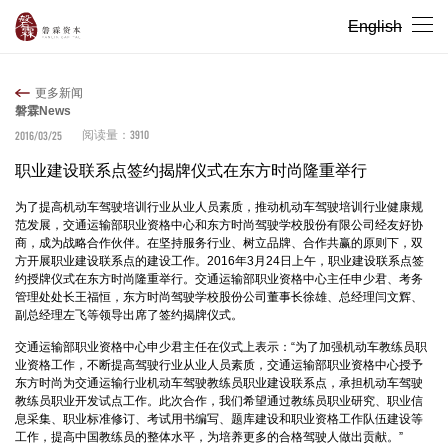
English
更多新闻
磐霖News
3910
2016/03/25
阅读量：
职业建设联系点签约揭牌仪式在东方时尚隆重举行
为了提高机动车驾驶培训行业从业人员素质，推动机动车驾驶培训行业健康规
范发展，交通运输部职业资格中心和东方时尚驾驶学校股份有限公司经友好协
商，成为战略合作伙伴。在坚持服务行业、树立品牌、合作共赢的原则下，双
方开展职业建设联系点的建设工作。2016年3月24日上午，职业建设联系点签
约授牌仪式在东方时尚隆重举行。交通运输部职业资格中心主任申少君、考务
管理处处长王福恒，东方时尚驾驶学校股份公司董事长徐雄、总经理闫文辉、
副总经理左飞等领导出席了签约揭牌仪式。
交通运输部职业资格中心申少君主任在仪式上表示：“为了加强机动车教练员职
业资格工作，不断提高驾驶行业从业人员素质，交通运输部职业资格中心授予
东方时尚为交通运输行业机动车驾驶教练员职业建设联系点，承担机动车驾驶
教练员职业开发试点工作。此次合作，我们希望通过教练员职业研究、职业信
息采集、职业标准修订、考试用书编写、题库建设和职业资格工作队伍建设等
工作，提高中国教练员的整体水平，为培养更多的合格驾驶人做出贡献。”