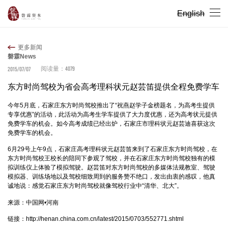
English
更多新闻
磐霖News
4079
2015/07/07
阅读量：
东方时尚驾校为省会高考理科状元赵芸笛提供全程免费学车
今年5月底，石家庄东方时尚驾校推出了“祝燕赵学子金榜题名，为高考生提供
专享优惠”的活动，此活动为高考生学车提供了大力度优惠，还为高考状元提供
免费学车的机会。如今高考成绩已经出炉，石家庄市理科状元赵芸迪喜获这次
免费学车的机会。
6月29号上午9点，石家庄高考理科状元赵芸笛来到了石家庄东方时尚驾校，在
东方时尚驾校王校长的陪同下参观了驾校，并在石家庄东方时尚驾校独有的模
拟训练仪上体验了模拟驾驶。赵芸笛对东方时尚驾校的多媒体法规教室、驾驶
模拟器、训练场地以及驾校细致周到的服务赞不绝口，发出由衷的感叹，他真
诚地说：感觉石家庄东方时尚驾校就像驾校行业中“清华、北大”。
来源：中国网•河南
链接：
http://henan.china.com.cn/latest/2015/0703/552771.shtml