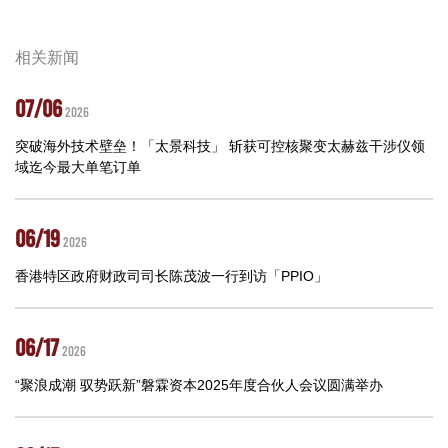
相关新闻
07/06
2026
突破海外技术壁垒！「太景科技」 斩获可控核聚变太赫兹干涉仪领
域迄今最大单笔订单
06/19
2026
香港特区政府财政司司长陈茂波一行到访「PPIO」
06/17
2026
“聚浪成潮 驭势跃新”磐霖资本2025年度合伙人会议圆满举办