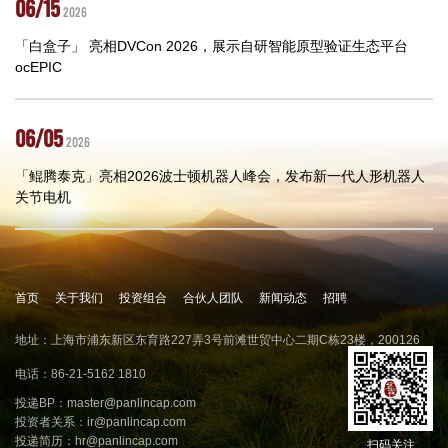
06/15
2026
「白盒子」 亮相DVCon 2026，展示自研智能原型验证生态平台
ocEPIC
06/05
2026
「鲲腾泰克」亮相2026波士顿机器人峰会，发布新一代人形机器人
关节电机
首页
关于我们
投资组合
合伙人团队
新闻动态
招聘
地址：上海市浦东新区东育路227弄3号前滩世贸中心二期C栋23楼，200126
电话：86-21-5162 1810
投递BP：
master@panlincap.com
投资者关系：
ir@panlincap.com
投递简历：
hr@panlincap.com
扫码关注