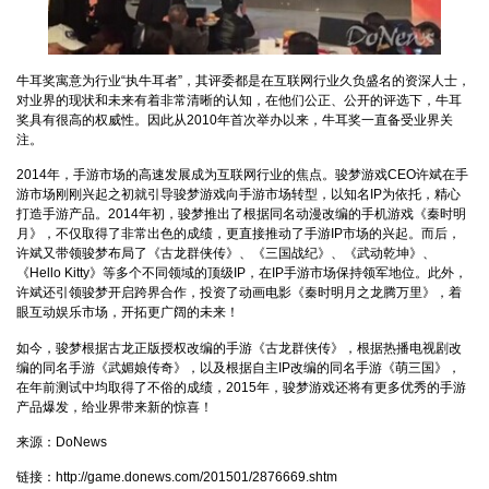
牛耳奖寓意为行业“执牛耳者”，其评委都是在互联网行业久负盛名的资深人士，
对业界的现状和未来有着非常清晰的认知，在他们公正、公开的评选下，牛耳
奖具有很高的权威性。因此从2010年首次举办以来，牛耳奖一直备受业界关
注。
2014年，手游市场的高速发展成为互联网行业的焦点。骏梦游戏CEO许斌在手
游市场刚刚兴起之初就引导骏梦游戏向手游市场转型，以知名IP为依托，精心
打造手游产品。2014年初，骏梦推出了根据同名动漫改编的手机游戏《秦时明
月》，不仅取得了非常出色的成绩，更直接推动了手游IP市场的兴起。而后，
许斌又带领骏梦布局了《古龙群侠传》、《三国战纪》、《武动乾坤》、
《Hello Kitty》等多个不同领域的顶级IP，在IP手游市场保持领军地位。此外，
许斌还引领骏梦开启跨界合作，投资了动画电影《秦时明月之龙腾万里》，着
眼互动娱乐市场，开拓更广阔的未来！
如今，骏梦根据古龙正版授权改编的手游《古龙群侠传》，根据热播电视剧改
编的同名手游《武媚娘传奇》，以及根据自主IP改编的同名手游《萌三国》，
在年前测试中均取得了不俗的成绩，2015年，骏梦游戏还将有更多优秀的手游
产品爆发，给业界带来新的惊喜！
来源：DoNews
链接：
http://game.donews.com/201501/2876669.shtm