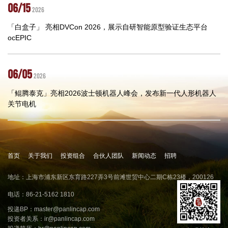
06/15
2026
「白盒子」 亮相DVCon 2026，展示自研智能原型验证生态平台
ocEPIC
06/05
2026
「鲲腾泰克」亮相2026波士顿机器人峰会，发布新一代人形机器人
关节电机
首页
关于我们
投资组合
合伙人团队
新闻动态
招聘
地址：上海市浦东新区东育路227弄3号前滩世贸中心二期C栋23楼，200126
电话：86-21-5162 1810
投递BP：
master@panlincap.com
投资者关系：
ir@panlincap.com