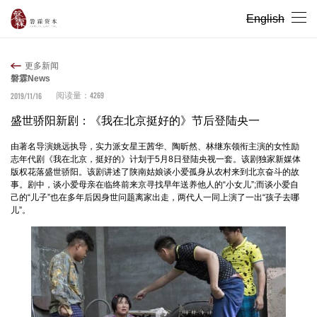
English
更多新闻
磐霖News
4269
2019/11/16
阅读量：
盛世骄阳新剧：《我在北京挺好的》节后登陆央一
由著名导演姚远执导，实力派女星王茜华、陶昕然、林继东领衔主演的女性励
志年代剧《我在北京，挺好的》计划于5月8日登陆央视一套。该剧独家新媒体
版权花落盛世骄阳。该剧讲述了陕南姑娘谈小爱孤身从农村来到北京奋斗的故
事。剧中，谈小爱母亲在临终前来京寻找早年送养他人的“小女儿”;而谈小爱自
己的“儿子”也在多年后因身世问题离家出走，两代人一同上演了一出“孩子去哪
儿”。