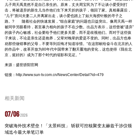
儿子周天禹竟然不是自己亲生的。原来，丈夫周宝民为了不让谈小爱受到打
击，将被遗弃的新生儿当作他们生下来夭折的孩子，领回了家。真相暴露后，
“儿子”质问夫妻二人并离家出走，谈小爱也踏上了如大海捞针般的寻子之
路。? 随着社会的快速发展，“组合家庭”的问题也日益突出。像周天禹一样
被同学另眼看待，甚至暴力相向的孩子不在少数。出品方表示，这些曾被“遗弃”
的孩子内心敏感，社会要给予他们更多关爱，而不是歧视他们。而对于这些孩
子来说，不论是亲生还是抱养，父辈对晚辈的爱是不变的。同时，出品方也奉
劝那些做错事的父母，不要等到后悔才知道珍惜。“在这部献给奋斗在北京的人
的作品中，改革开放为80年代中国带来了翻天覆地的变化，这也使得《我在北
京，挺好的》成为了那个时代的缩影和见证。”
来源：盛世骄阳官网
链接：
http://www.sun-tv.com.cn/NewsCenter/Detail?id=479
相关新闻
07/06
2026
突破海外技术壁垒！「太景科技」 斩获可控核聚变太赫兹干涉仪领
域迄今最大单笔订单