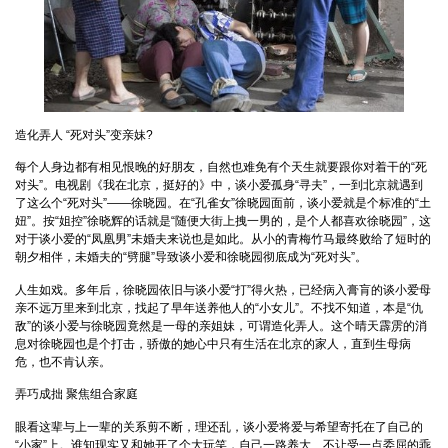
造化弄人 “死对头”变亲妹?
每个人身边都有相见恨晚的好朋友，自然也难免有个天生就要跟你对着干的“死
对头”。电视剧《我在北京，挺好的》中，谈小爱孤身“寻夫”，一到北京就遇到
了这么个“死对头”——徐晓园。在“孔雀女”徐晓园面前，谈小爱就是个标准的“土
妞”。按“姐控”徐晓辉的话就是“随便大街上拽一男的，是个人都喜欢徐晓园”，这
对于谈小爱的“凤凰男”未婚夫来说也是如此。从小的青梅竹马最终败给了短时的
朝夕相伴，未婚夫的“劈腿”导致谈小爱和徐晓园彻底成为“死对头”。
人生如戏。多年后，徐晓园依旧与谈小爱“打”得火热，已经病入膏肓的谈小爱母
亲不远万里来到北京，找起了早年送养他人的“小女儿”。不找不知道，本是“仇
敌”的谈小爱与徐晓园竟然是一母的亲姐妹，可谓造化弄人。这个晴天霹雳的消
息对徐晓园也是个打击，骄傲的她心中只有生活在北京的家人，直到生母病
危，也不肯认亲。
弄巧成拙 聚焦组合家庭
眼看这辈与上一辈的关系剪不断，理还乱，谈小爱将爱与希望寄托在了自己的
“小家”上。谁知现实又和她开了个大玩笑，自己一路养大、不让受一点委屈的乖