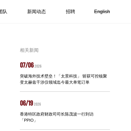
团队
新闻动态
招聘
English
相关新闻
07/06
2026
突破海外技术壁垒！「太景科技」 斩获可控核聚
变太赫兹干涉仪领域迄今最大单笔订单
06/19
2026
香港特区政府财政司司长陈茂波一行到访
「PPIO」