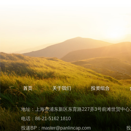
首页
关于我们
投资组合
地址：上海市浦东新区东育路227弄3号前滩世贸中心二期
电话：86-21-5162 1810
投递BP：
master@panlincap.com
投