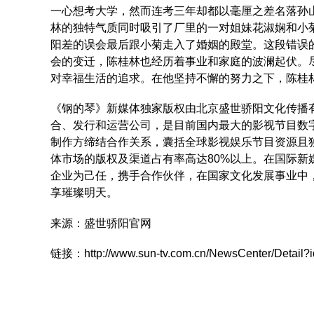
一心想考大学，然而连考三年却都以毫厘之差名落孙
林的独特气质同时吸引了厂里的一对姐妹花淑娴和小
阳差的误会最后跟小菊走入了婚姻的殿堂。这段错误
会的变迁，陈桂林也经历着事业和家庭的波澜起伏。
对幸福生活的追求。在他坚持不懈的努力之下，陈桂
《钢的琴》新媒体独家版权由北京盛世骄阳文化传播
合、发行和运营公司，是目前国内最大的影视节目数字
制作方缔结合作关系，囊括全球影视娱乐节目资源且独
体市场的版权及渠道占有率高达80%以上。在国际
企业为己任，携手合作伙伴，在国家文化发展事业中
享璀璨明天。
来源：盛世骄阳官网
链接：
http://www.sun-tv.com.cn/NewsCenter/Detail?