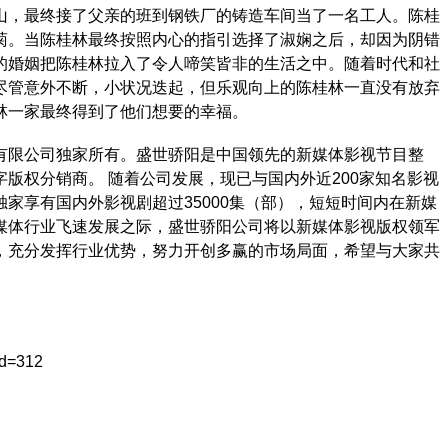
山，最终接了父亲的班到钢铁厂的铸造车间当了一名工人。陈桂
菊。当陈桂林最终按照内心的指引选择了淑娴之后，却因为阴错
的婚姻把陈桂林拉入了令人啼笑皆非的生活之中。随着时代和社
尽管意外不断，小状况迭起，但乐观向上的陈桂林一直没有放弃
林一家最终得到了他们想要的幸福。
有限公司独家所有。盛世骄阳是中国领先的新媒体影视节目整
版权分销商。 随着公司发展，现已与国内外近200家知名影视
家享有国内外影视剧超过35000集（部），短短时间内在新媒
新媒体行业飞速发展之际，盛世骄阳公司将以新媒体影视版权领军
，充分发挥行业优势，努力开创多赢的市场局面，希望与大家共
id=312