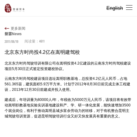
English
更多新闻
磐霖News
4611
2011/06/19
阅读量：
北京东方时尚投4.2亿在嵩明建驾校
北京东方时尚驾驶培训有限公司在嵩明投资4.2亿建设的云南东方时尚驾校建设
项目5月30日正式签定投资建校协议。
云南东方时尚驾校建设项目选址嵩明职教基地，总投资4.2亿元人民币，占地
561.365亩，建筑面积5.9万平方米。计划于2012年8月30日前完成主体工程建
设，2013年12月30日前建成并投入使用。
建成后，年培训量为80000人/年，年税收为5000万元人民币，该项目将有效带
动嵩明职教基地实验实训基地建设和产、学、研一体化发展，能快速增加3500
个就业岗位，有利于推动嵩明县城乡富余劳动力的转移，对于有机整合昆明主
城驾驶培训资源，促进昆明驾驶培训行业又好又快发展具有重要的意义。