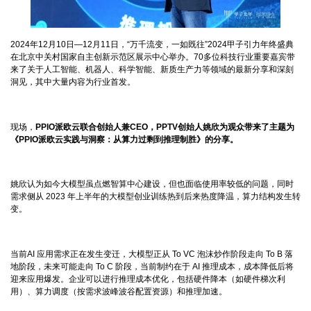
2024年12月10日—12月11日，“万千流变，一如既往”2024甲子引力年终盛典
在北京中关村国家自主创新示范区展示中心举办。70多位科技行业重要嘉宾带
来了关于人工智能、机器人、科学智能、新质生产力等领域的最新分享和深刻
洞见，其中大量内容为行业首发。
现场，
PPIO派欧云联合创始人兼CEO，PPTV创始人姚欣为观众带来了主题为
《PPIO派欧云实践与洞察：从算力过剩到推理制胜》的分享。
姚欣认为如今大模型虽点燃智算中心建设，但也面临使用率较低的问题，同时
需求侧从 2023 年上半年的大模型创业训练热到后来热度降温，算力结构发生转
变。
当前AI 应用需求正在发生变迁，大模型正从 To VC 泡沫炒作阶段走向 To B 落
地阶段，未来可能走向 To C 阶段，当前制约在于 AI 推理成本，成本降低后将
迎来应用爆发。企业可以进行推理成本优化，包括硬件降本（如硬件梯次利
用）、算力调度（按需求波峰波谷配置资源）和推理加速。