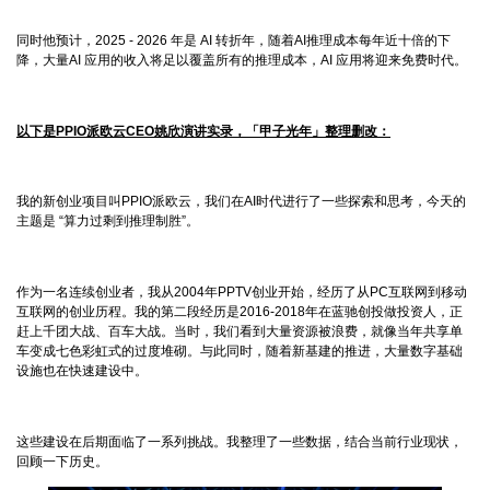
同时他预计，2025 - 2026 年是 AI 转折年，随着AI推理成本每年近十倍的下
降，大量AI 应用的收入将足以覆盖所有的推理成本，AI 应用将迎来免费时代。
以下是PPIO派欧云CEO姚欣演讲实录，「甲子光年」整理删改：
我的新创业项目叫PPIO派欧云，我们在AI时代进行了一些探索和思考，今天的
主题是 “算力过剩到推理制胜”。
作为一名连续创业者，我从2004年PPTV创业开始，经历了从PC互联网到移动
互联网的创业历程。我的第二段经历是2016-2018年在蓝驰创投做投资人，正
赶上千团大战、百车大战。当时，我们看到大量资源被浪费，就像当年共享单
车变成七色彩虹式的过度堆砌。与此同时，随着新基建的推进，大量数字基础
设施也在快速建设中。
这些建设在后期面临了一系列挑战。我整理了一些数据，结合当前行业现状，
回顾一下历史。