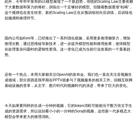
此外，今年年中发布的o1模型展现了一个新趋势，传统的Scaling Law主要依赖
于大量数据和算力的堆积，训练出一个足够好的模型。但随着数据逐渐“枯竭”，
这个规律也在发生转变。新的Scaling Law正在从预训练转向后训练，后训练包
括微调和推理环节。
国内公司如Kimi等，已经推出了一系列强化措施，采用更多推理侧算力，增加
推理次数，通过思维链等新技术，进一步提升模型性能和推理效果，使得模型
在处理复杂问题时的逻辑性更强。这一变化已成为当前行业发展的一个显著趋
势。
还有一个热点，本周大家都关注OpenAI的发布会。我们也一直在关注音视频生
成领域，部分原因是我早期在PPTV就参与了视频服务的相关工作。回顾互联网
基础设施的变革，从文字、图片时代到视频时代的演进，带来了巨大的变化。
今天如果要同样的生成一分钟的视频，它的token消耗可能相当于数万倍文字生
成的资源需求，所以说别看小小的一分钟的Sora的视频，这些新一代多模态大
模型会带来更大的推理消耗。