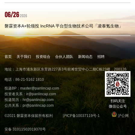
06/26
2026
磐霖资本A+轮领投 lncRNA 平台型生物技术公司「凌泰氪生物」
首页
关于我们
投资组合
合伙人团队
新闻动态
招聘
地址：上海市浦东新区东育路227弄3号前滩世贸中心二期C栋23楼，200126
电话：86-21-5162 1810
投递BP：
master@panlincap.com
投资者关系：
ir@panlincap.com
投递简历：
hr@panlincap.com
扫码关注
公共关系：
pr@panlincap.com
微信公众号
©2021 磐霖资本保留所有权利
沪ICP备10037119号-1
沪公网
安备 31011502019370号