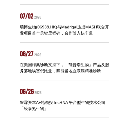
07/02
2026
瑞博生物(06938.HK)与Madrigal达成MASH联合开
发项目首个关键里程碑，合作驶入快车道
06/27
2026
在美国梅奥诊断支持下，「凯普瑞生物」产品及服
务落地埃塞俄比亚，赋能当地血液病精准诊断
06/26
2026
磐霖资本A+轮领投 lncRNA 平台型生物技术公司
「凌泰氪生物」