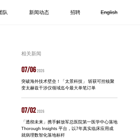
团队
新闻动态
招聘
English
相关新闻
07/06
2026
突破海外技术壁垒！「太景科技」 斩获可控核聚
变太赫兹干涉仪领域迄今最大单笔订单
07/02
2026
「透彻未来」携手解放军总医院第一医学中心落地
Thorough Insights 平台，以7年真实临床应用成
就病理数智化落地标杆