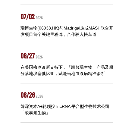
07/02
2026
瑞博生物(06938.HK)与Madrigal达成MASH联合开
发项目首个关键里程碑，合作驶入快车道
06/27
2026
在美国梅奥诊断支持下，「凯普瑞生物」产品及服
务落地埃塞俄比亚，赋能当地血液病精准诊断
06/26
2026
磐霖资本A+轮领投 lncRNA 平台型生物技术公司
「凌泰氪生物」