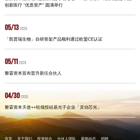
创新医疗 “优质资产” 圆满举行
05/13
2026
「凯普瑞生物」自研骨架产品顺利通过欧盟CE认证
05/11
2026
磐霖资本宣布晋升新任合伙人
04/30
2026
磐霖资本天使++轮领投硅基光子企业「灵动芯光」
首页
关于我们
投资组合
合伙人团队
新闻动态
招聘