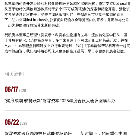
队丰富的药物开发经验和对转化肿瘤医学领域的深刻理解，坚定支持Cothera团
队基于独特的药物筛选体系对于多个“不可成药”靶点的探索和药物开发。清松资
本希望通过此次携手，能够与团队长期相伴，在创新药市场竞争加剧的背景
下，助力公司first-in-class的肿瘤靶向药物在全球范围内的开发，并期待与公司
一起为肿瘤治疗领域带来新的突破。
易凯资本董事总经理张骁表示：科赛睿生物拥有世界一流的转化医学团队，基
于其独有的i-CR药物筛选平台，多年来专注于不可成药靶点的药品开发，并在
Myc，kras等靶点新药研发上取得重要进展。我们很荣幸能够帮助科赛睿一起完
成本轮融资，我们期待着公司未来更多的临床进展，早日令更多的患者获益。
相关新闻
06/17
2026
“聚浪成潮 驭势跃新”磐霖资本2025年度合伙人会议圆满举办
05/22
2026
磐霖资本医疗领域投后赋能专场论坛——新时期下，如何重估中国