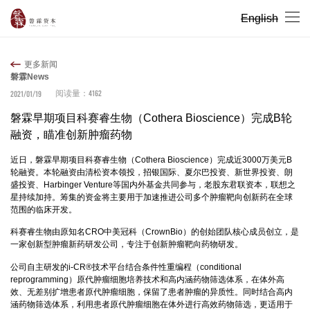
English
更多新闻
磐霖News
4162
2021/01/19
阅读量：
磐霖早期项目科赛睿生物（Cothera Bioscience）完成B轮
融资，瞄准创新肿瘤药物
近日，磐霖早期项目科赛睿生物（Cothera Bioscience）完成近3000万美元B
轮融资。本轮融资由清松资本领投，招银国际、夏尔巴投资、新世界投资、朗
盛投资、Harbinger Venture等国内外基金共同参与，老股东君联资本，联想之
星持续加持。筹集的资金将主要用于加速推进公司多个肿瘤靶向创新药在全球
范围的临床开发。
科赛睿生物由原知名CRO中美冠科（CrownBio）的创始团队核心成员创立，是
一家创新型肿瘤新药研发公司，专注于创新肿瘤靶向药物研发。
公司自主研发的i-CR®技术平台结合条件性重编程（conditional
reprogramming）原代肿瘤细胞培养技术和高内涵药物筛选体系，在体外高
效、无差别扩增患者原代肿瘤细胞，保留了患者肿瘤的异质性。同时结合高内
涵药物筛选体系，利用患者原代肿瘤细胞在体外进行高效药物筛选，更适用于