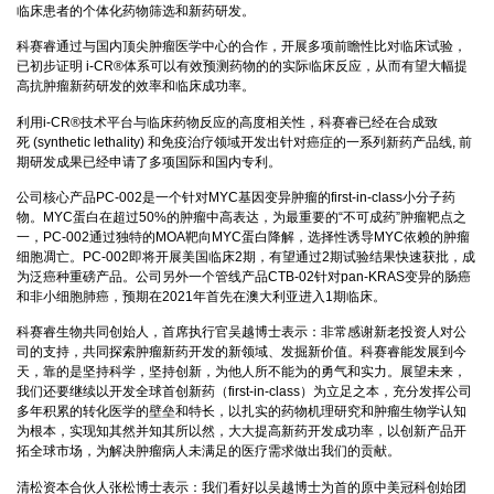
临床患者的个体化药物筛选和新药研发。
科赛睿通过与国内顶尖肿瘤医学中心的合作，开展多项前瞻性比对临床试验，
已初步证明 i-CR®体系可以有效预测药物的的实际临床反应，从而有望大幅提
高抗肿瘤新药研发的效率和临床成功率。
利用i-CR®技术平台与临床药物反应的高度相关性，科赛睿已经在合成致
死 (synthetic lethality) 和免疫治疗领域开发出针对癌症的一系列新药产品线, 前
期研发成果已经申请了多项国际和国内专利。
公司核心产品PC-002是一个针对MYC基因变异肿瘤的first-in-class小分子药
物。MYC蛋白在超过50%的肿瘤中高表达，为最重要的“不可成药”肿瘤靶点之
一，PC-002通过独特的MOA靶向MYC蛋白降解，选择性诱导MYC依赖的肿瘤
细胞凋亡。PC-002即将开展美国临床2期，有望通过2期试验结果快速获批，成
为泛癌种重磅产品。公司另外一个管线产品CTB-02针对pan-KRAS变异的肠癌
和非小细胞肺癌，预期在2021年首先在澳大利亚进入1期临床。
科赛睿生物共同创始人，首席执行官吴越博士表示：非常感谢新老投资人对公
司的支持，共同探索肿瘤新药开发的新领域、发掘新价值。科赛睿能发展到今
天，靠的是坚持科学，坚持创新，为他人所不能为的勇气和实力。展望未来，
我们还要继续以开发全球首创新药（first-in-class）为立足之本，充分发挥公司
多年积累的转化医学的壁垒和特长，以扎实的药物机理研究和肿瘤生物学认知
为根本，实现知其然并知其所以然，大大提高新药开发成功率，以创新产品开
拓全球市场，为解决肿瘤病人未满足的医疗需求做出我们的贡献。
清松资本合伙人张松博士表示：我们看好以吴越博士为首的原中美冠科创始团