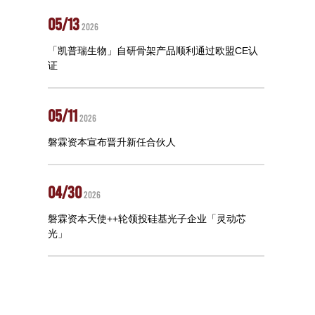
05/13
2026
「凯普瑞生物」自研骨架产品顺利通过欧盟CE认
证
05/11
2026
磐霖资本宣布晋升新任合伙人
04/30
2026
磐霖资本天使++轮领投硅基光子企业「灵动芯
光」